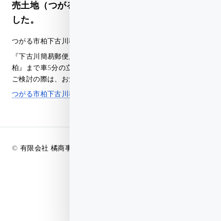
売土地（つがる市柏下古川稲森②）を追加しま
した。
つがる市柏下古川稲森の売物件です。
『下古川簡易郵便局』まで徒歩1分、『イオンモールつがる
柏』まで車5分の立地です。
ご検討の際は、お気軽にお問い合わせください。
つがる市柏下古川稲森 売土地②
© 有限会社 橘商事不動産 2018 - 2026 All Rights Reserved.